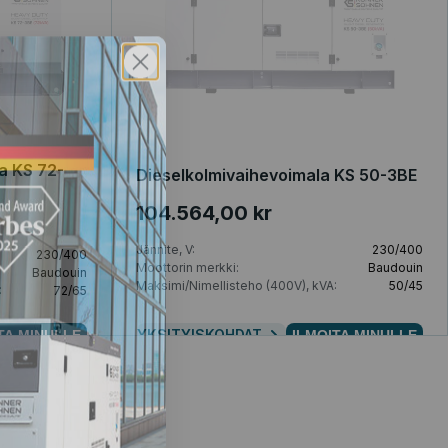
a KS 72-
Dieselkolmivaihevoimala KS 50-3BE
104.564,00 kr
Jännite, V:
230/400
230/400
Moottorin merkki:
Baudouin
Baudouin
Maksimi/Nimellisteho (400V), kVA:
50/45
:
72/65
YKSITYISKOHDAT
TA MINULLE
ILMOITA MINULLE