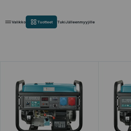
Valikko
Tuotteet
Tuki
Jälleenmyyjille