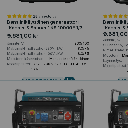
25 arvostelua
Bensiinikä
Bensiinikäyttöinen generaattori
'Könner &
'Könner & Söhnen' KS 10000E 1/3
9.681,00
9.681,00 kr
Jännite, V:
Jännite, V:
230/400
Suurin teho, kW
Maksimi/Nimellisteho (230V), kW:
8.0/7.5
Nimellisteho, 
Maksimi/Nimellisteho (400V), kW:
8.0/7.5
Moottorin
Man
Moottorin käynnistys:
Manuaalinen/sähköinen
käynnistys:
Myyntipisteet:
1 x CEE 230 V 32 A, 1 x CEE 400 V
Myyntipisteet:
16 A
YKSITYISKOHDAT
YKSI