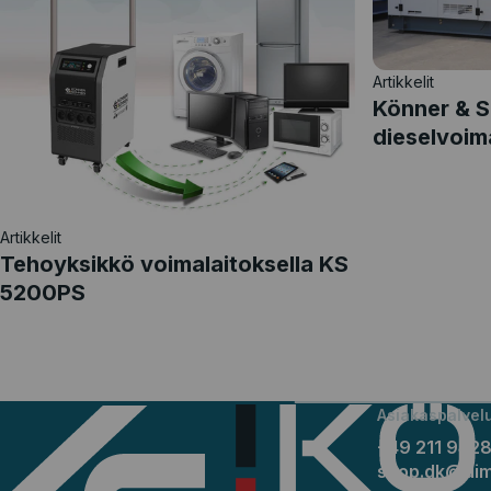
Artikkelit
Könner & 
dieselvoim
Artikkelit
Tehoyksikkö voimalaitoksella KS
5200PS
Asiakaspalvelu
+49 211 942
shop.dk@di