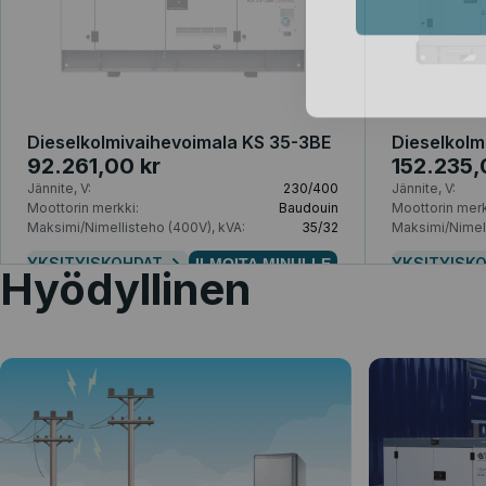
Dieselkolmivaihevoimala KS 35-3BE
Dieselkolm
92.261,00 kr
152.235,
Jännite, V:
230/400
Jännite, V:
Moottorin merkki:
Baudouin
Moottorin merk
Maksimi/Nimellisteho (400V), kVA:
35/32
Maksimi/Nimell
YKSITYISKOHDAT
YKSITYISK
ILMOITA MINULLE
Hyödyllinen