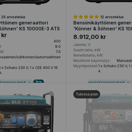
25 arvostelua
12 arvostelua
yttöinen generaattori
Bensiinikäyttöinen gener
 Söhnen' KS 10000E-3 ATS
'Könner & Söhnen' KS 1
 kr
8.912,00 kr
400
Jännite, V:
:
8.0
Suurin teho, kW:
kW:
7.5
Nimellisteho, kW:
uaalinen/sähköinen/automaattinen
Moottorin käynnistys:
Manuaal
Myyntipisteet:
1 x Schuko 230 V, 1
1 x Schuko 230 V, 1 x CEE 400 V 16
A
A
TYISKOHDAT
YKSITYISKOHDAT
Tulossa pian