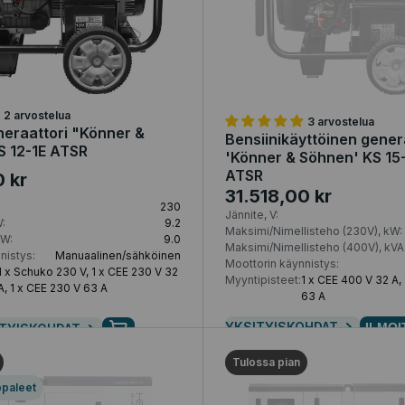
2 arvostelua
3 arvostelua
neraattori "Könner &
Bensiinikäyttöinen gener
S 12-1E ATSR
'Könner & Söhnen' KS 15-
ATSR
0 kr
31.518,00 kr
230
Jännite, V:
:
9.2
Maksimi/Nimellisteho (230V), kW:
kW:
9.0
Maksimi/Nimellisteho (400V), kVA
nistys:
Manuaalinen/sähköinen
Moottorin käynnistys:
1 x Schuko 230 V, 1 x CEE 230 V 32
Myyntipisteet:
1 x CEE 400 V 32 A,
A, 1 x CEE 230 V 63 A
63 A
YKSITYISKOHDAT
ILMOI
TYISKOHDAT
Tulossa pian
ppaleet