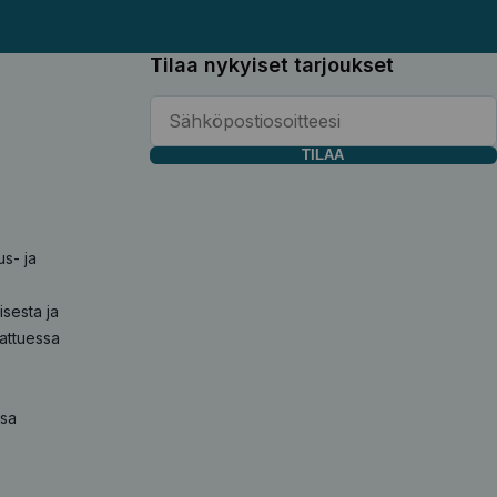
Tilaa nykyiset tarjoukset
TILAA
us- ja
sesta ja
sattuessa
ssa