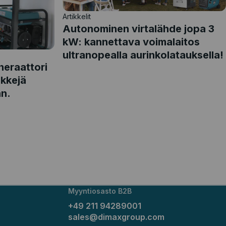
Artikkelit
Autonominen virtalähde jopa 3
kW: kannettava voimalaitos
ultranopealla aurinkolatauksella!
neraattori
nkkejä
an.
Myyntiosasto B2B
+49 211 94289001
sales@dimaxgroup.com