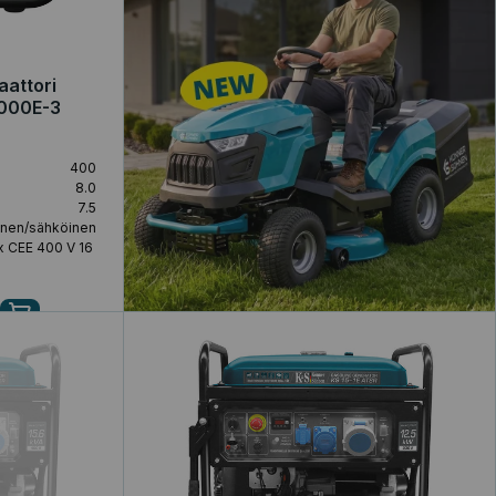
aattori
0000E-3
400
8.0
7.5
inen/sähköinen
 x CEE 400 V 16