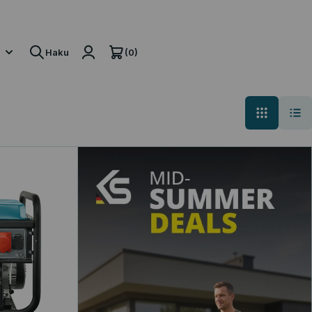
(0)
I
Haku