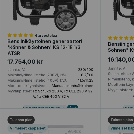
4 arvostelua
Bensiinikäyttöinen generaattori
Bensiinige
'Könner & Söhnen' KS 12-1E 1/3
Söhnen" K
ATSR
16.140,0
17.754,00 kr
Jännite, V:
Jännite, V:
230/400
Suurin teho, kW
Maksimi/Nimellisteho (230V), kW:
8.2/8.0
Nimellisteho, 
Maksimi/Nimellisteho (400V), kVA:
11.5/11.25
Moottorin käyn
Moottorin käynnistys:
Manuaalinen/sähköinen
Myyntipisteet:
Myyntipisteet:
1 x Schuko 230 V, 1 x CEE 230 V 32
A, 1 x CEE 400 V 32 A
YKSITYISKOHDAT
YKSI
Tulossa pian
Tulossa pian
Viimeiset kappaleet
Viimeiset ka