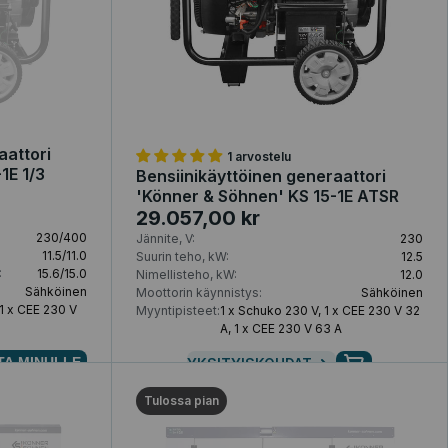
aattori
1 arvostelu
1E 1/3
Bensiinikäyttöinen generaattori
'Könner & Söhnen' KS 15-1E ATSR
29.057,00 kr
230/400
Jännite, V:
230
11.5/11.0
Suurin teho, kW:
12.5
:
15.6/15.0
Nimellisteho, kW:
12.0
Sähköinen
Moottorin käynnistys:
Sähköinen
 1 x CEE 230 V
Myyntipisteet:
1 x Schuko 230 V, 1 x CEE 230 V 32
A, 1 x CEE 230 V 63 A
TA MINULLE
YKSITYISKOHDAT
Tulossa pian