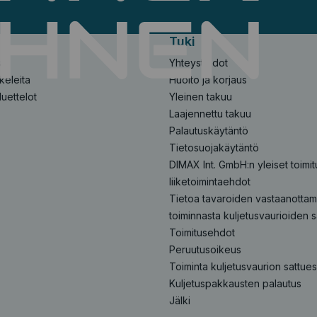
Tuki
stä
Yhteystiedot
keleita
Huolto ja korjaus
luettelot
Yleinen takuu
Laajennettu takuu
Palautuskäytäntö
Tietosuojakäytäntö
DIMAX Int. GmbH:n yleiset toimit
liiketoimintaehdot
Tietoa tavaroiden vastaanottami
toiminnasta kuljetusvaurioiden 
Toimitusehdot
Peruutusoikeus
Toiminta kuljetusvaurion sattue
Kuljetuspakkausten palautus
Jälki