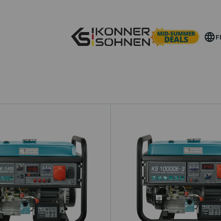
Hanki Bonusakkusi 🎁 20V Akkuvoimaiset Sarjat
F