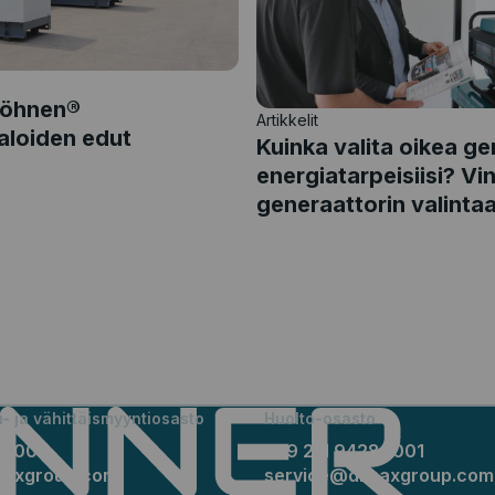
Söhnen®
Artikkelit
aloiden edut
Kuinka valita oikea ge
energiatarpeisiisi? Vi
generaattorin valinta
- ja vähittäismyyntiosasto
Huolto-osasto
89001
+49 211 94289001
maxgroup.com
service@dimaxgroup.com