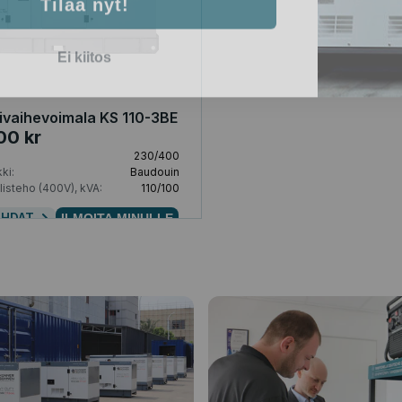
Ei kiitos
ivaihevoimala KS 110-3BE
00 kr
230/400
ki:
Baudouin
isteho (400V), kVA:
110/100
OHDAT
ILMOITA MINULLE