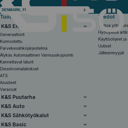
DENMARK, FI
Tuotteet
Tiedot
Tietoa yritykse
K&S Energy
Hyödyllisiä artik
Generaattorit
Käyttöohjeet ja 
Kunnostettu
Uutiset
Parvekesähköjärjestelmä
Jälleenmyyjät
Älykäs Automaattinen Varmuuskopiointi
Kannettavat laturit
Dieselvoimalaitokset
ATS
Asusteet
Varaosat
K&S Puutarha
Yhtenäinen akkujärjestelmä
K&S Auto
20V akkuvoimaiset sarjat
Ilmakompressorit
K&S Sähkötyökalut
Kunnostettu
Käynnistyskaapelit
Sähkötyökalut
K&S Basic
Moottorisahat