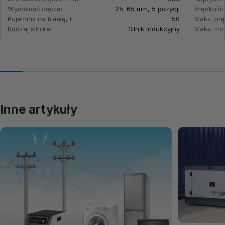
Wysokość cięcia:
25–65 mm, 5 pozycji
Prędkość 
Pojemnik na trawę, l:
50
Maks. prę
Rodzaj silnika:
Silnik indukcyjny
Maks. moc
Inne artykuły