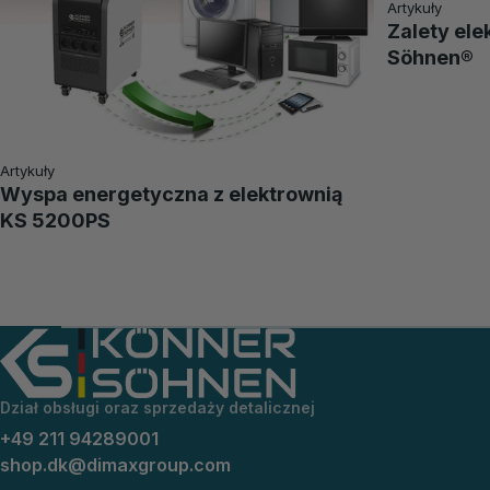
Artykuły
Zalety ele
Söhnen®
Artykuły
Wyspa energetyczna z elektrownią
KS 5200PS
Dział obsługi oraz sprzedaży detalicznej
+49 211 94289001
shop.dk@dimaxgroup.com