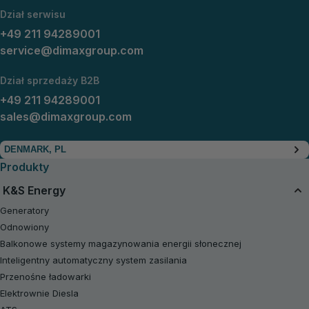
Dział serwisu
+49 211 94289001
service@dimaxgroup.com
Dział sprzedaży B2B
+49 211 94289001
sales@dimaxgroup.com
DENMARK, PL
Produkty
K&S Energy
Generatory
Odnowiony
Balkonowe systemy magazynowania energii słonecznej
Inteligentny automatyczny system zasilania
Przenośne ładowarki
Elektrownie Diesla