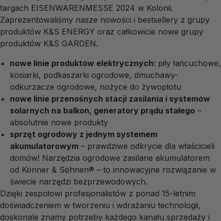
targach EISENWARENMESSE 2024 w Kolonii.
Zaprezentowaliśmy nasze nowości i bestsellery z grupy
produktów K&S ENERGY oraz całkowicie nowe grupy
produktów K&S GARDEN.
nowe linie produktów elektrycznych:
piły łańcuchowe,
kosiarki, podkaszarki ogrodowe, dmuchawy-
odkurzacze ogrodowe, nożyce do żywopłotu
nowe linie przenośnych stacji zasilania i systemów
solarnych na balkon, generatory prądu stałego
–
absolutnie nowe produkty
sprzęt ogrodowy z jednym systemem
akumulatorowym
– prawdziwe odkrycie dla właścicieli
domów! Narzędzia ogrodowe zasilane akumulatorem
od Könner & Söhnen
®
– to innowacyjne rozwiązanie w
świecie narzędzi bezprzewodowych.
Dzięki zespołowi profesjonalistów z ponad 15-letnim
doświadczeniem w tworzeniu i wdrażaniu technologii,
doskonale znamy potrzeby każdego kanału sprzedaży i