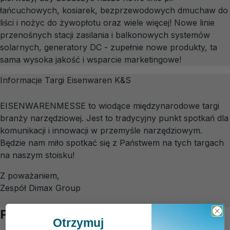
łańcuchowych, kosiarek, bezprzewodowych dmuchaw do
liści i nożyc do żywopłotu oraz wiele więcej! Nowe linie
przenośnych stacji zasilania i balkonowych systemów
solarnych, generatory DC - zupełnie nowe produkty, ta
sama wysoka jakość i wsparcie marketingowe!
Informacje Targi Eisenwaren K&S
EISENWARENMESSE to wiodące międzynarodowe targi
branży narzędziowej. Jest to tradycyjny punkt spotkań dla
komunikacji i innowacji w przemyśle narzędziowym.
Będzie nam miło spotkać się z Państwem na tych targach
na naszym stoisku!
Z poważaniem,
Zespół Dimax Group
Produkty w artykule
Otrzymuj