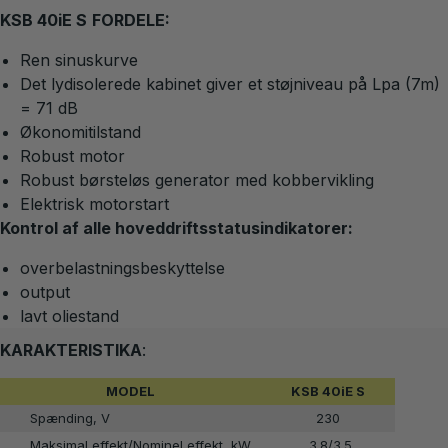
KSB 40iE S
FORDELE:
Ren sinuskurve
Det lydisolerede kabinet giver et støjniveau på Lpa (7m)
= 71 dB
Økonomitilstand
Robust motor
Robust børsteløs generator med kobbervikling
Elektrisk motorstart
Kontrol af alle hoveddriftsstatusindikatorer:
overbelastningsbeskyttelse
output
lavt oliestand
KARAKTERISTIKA
:
MODEL
KSB 40iE S
Spænding, V
230
Maksimal effekt/Nominel effekt, kW
3.8/3.5