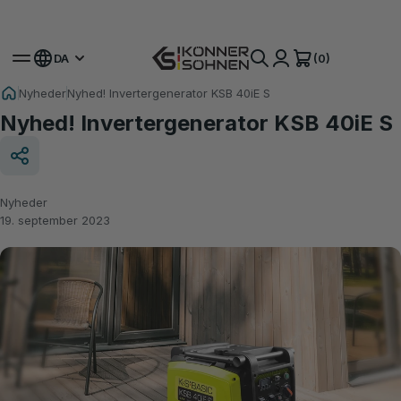
Få Din Bonusbatteri 🎁 20V Batteridrevne Sæt
(0)
DA
Nyheder
Nyhed! Invertergenerator KSB 40iE S
Nyhed! Invertergenerator KSB 40iE S
Nyheder
19. september 2023