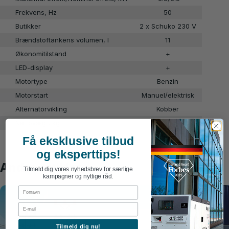
Frekvens, Hz
50
Butikker
2 x Schuko 230 V
Brændstoftankens volumen, l
11
Økonomitilstand
+
LED-display
+
Motortype
Benzin
Motorstart
Manuel/elektrisk
Alternatorvikling
Kobber
Nettovægt, kg
43
Få eksklusive tilbud
og eksperttips!
Andre artikler
Tilmeld dig vores nyhedsbrev for særlige
kampagner og nyttige råd.
First Name
Email
Tilmeld dig nu!