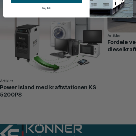
Nej tak
Artikler
Fordele v
dieselkra
Artikler
Power island med kraftstationen KS
5200PS