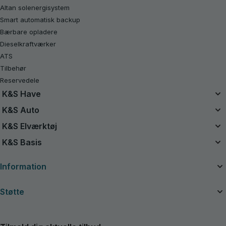
Altan solenergisystem
Smart automatisk backup
Bærbare opladere
Dieselkraftværker
ATS
Tilbehør
Reservedele
K&S Have
Enhedsbatterisystem
K&S Auto
20V batteridrevne sæt
Luftkompressorer
K&S Elværktøj
Renoveret
Starthjælpere
Elværktøj
K&S Basis
Motorsave
Støvsugere
Benzindrevet traktorplæneklipper
Benzingeneratorer K&S Basic
Opladningsenheder til bilbatterier
Information
Plæneklippere
Invertergeneratorer K&S Basic
Græstrimmere
Om virksomheden
Støtte
Hækkeklippere
Nyttige artikler
Ledningsfri elektrisk beskæresaks
Manualer og kataloger
Kontakter
Havefri Ledningsfri Støvsuger-Blæser
Nyheder
Service og reparation