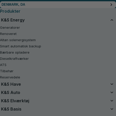
DENMARK, DA
Produkter
K&S Energy
Generatorer
Renoveret
Altan solenergisystem
Smart automatisk backup
Bærbare opladere
Dieselkraftværker
ATS
Tilbehør
Reservedele
K&S Have
Enhedsbatterisystem
K&S Auto
20V batteridrevne sæt
Luftkompressorer
K&S Elværktøj
Renoveret
Starthjælpere
Elværktøj
K&S Basis
Motorsave
Støvsugere