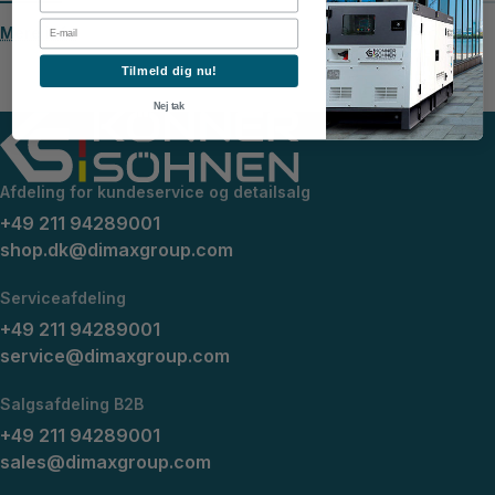
Email
Mere info
Tilmeld dig nu!
Nej tak
Afdeling for kundeservice og detailsalg
+49 211 94289001
shop.dk@dimaxgroup.com
Serviceafdeling
+49 211 94289001
service@dimaxgroup.com
Salgsafdeling B2B
+49 211 94289001
sales@dimaxgroup.com