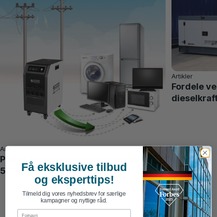
Artikler
Fordele v
dieselkra
Artikler
Power island med kraftstationen KS
Få eksklusive tilbud
5200PS
og eksperttips!
Tilmeld dig vores nyhedsbrev for særlige
kampagner og nyttige råd.
First Name