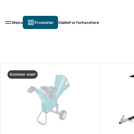
Menu
Produkter
Støtte
For forhandlere
Kommer snart