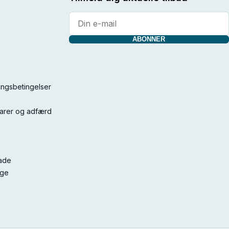
ABONNER
ingsbetingelser
varer og adfærd
kade
age