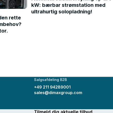
kW: bærbar strømstation med
ultrahurtig solopladning!
en rette
rømbehov?
tor.
Salgsafdeling B2B
+49 211 94289001
sales@dimaxgroup.com
Tilmeld dig aktuelle tilbud