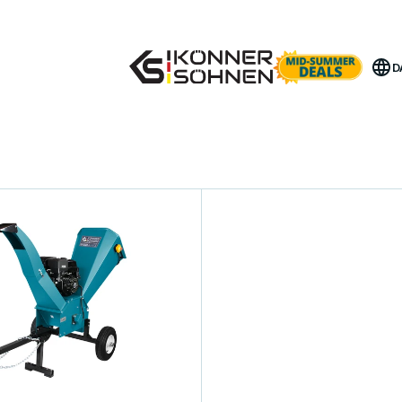
Få Din Bonusbatteri 🎁 20V Batteridrevne Sæt
D