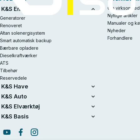
Om virksomhed
K&S Energy
Nyttige artikler
Generatorer
Manualer og ka
Renoveret
Nyheder
Altan solenergisystem
Forhandlere
Smart automatisk backup
Bærbare opladere
Dieselkraftværker
ATS
Tilbehør
Reservedele
K&S Have
Enhedsbatterisystem
K&S Auto
20V batteridrevne sæt
Luftkompressorer
K&S Elværktøj
Renoveret
Starthjælpere
Elværktøj
K&S Basis
Motorsave
Støvsugere
Benzindrevet traktorplæneklipper
Benzingeneratorer K&S Basic
Opladningsenheder til bilbatterier
Plæneklippere
Invertergeneratorer K&S Basic