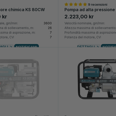
9 recensioni
ore chimica KS 80CW
Pompa ad alta pressione
 kr
2.223,00 kr
le, giri/min:
3600
Velocità nominale, giri/min:
a di sollevamento, m:
26
Altezza massima di sollevamento,
sima di aspirazione, m:
7
Profondità massima di aspirazion
tore, CV:
7
Potenza del motore, CV:
AGLI
DETTAGLI
NOTIFICAMI
NOTIFI