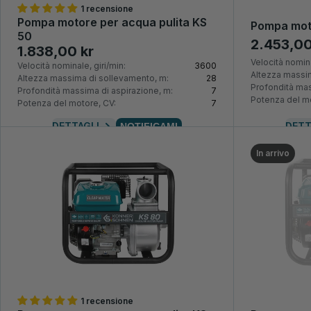
1 recensione
Pompa motore per acqua pulita KS
Pompa mot
50
2.453,00
1.838,00 kr
Velocità nomina
Velocità nominale, giri/min:
3600
Altezza massim
Altezza massima di sollevamento, m:
28
Profondità mas
Profondità massima di aspirazione, m:
7
Potenza del mo
Potenza del motore, CV:
7
DETTAGLI
DETT
NOTIFICAMI
In arrivo
1 recensione