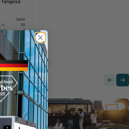
 fangosa
3600
 m:
20
e, m:
7
9
pe per Acque Sporche