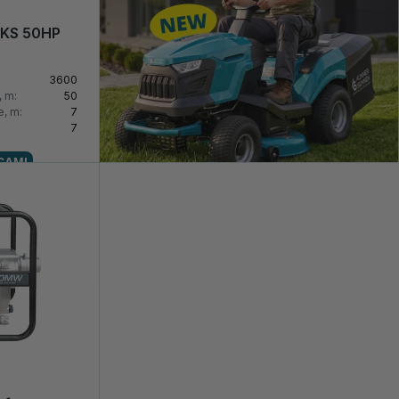
 KS 50HP
3600
 m:
50
e, m:
7
7
CAMI