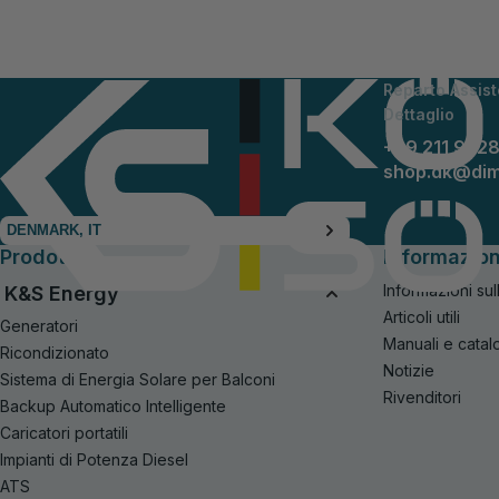
Reparto Assist
Dettaglio
+49 211 942
shop.dk@di
DENMARK, IT
Prodotti
Informazio
Informazioni sul
K&S Energy
Articoli utili
Generatori
Manuali e catal
Ricondizionato
Notizie
Sistema di Energia Solare per Balconi
Rivenditori
Backup Automatico Intelligente
Caricatori portatili
Impianti di Potenza Diesel
ATS