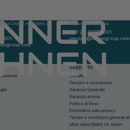
enza Clienti e Vendite al
Reparto Assistenza
+49 211 94289001
89001
service@dimaxgroup.com
maxgroup.com
ne
Supporto
l'azienda
Contatti
Servizio e riparazione
oghi
Garanzia Generale
Garanzia estesa
Politica di Reso
Informativa sulla privacy
Termini e condizioni generali 
affari della DIMAX Int. GmbH