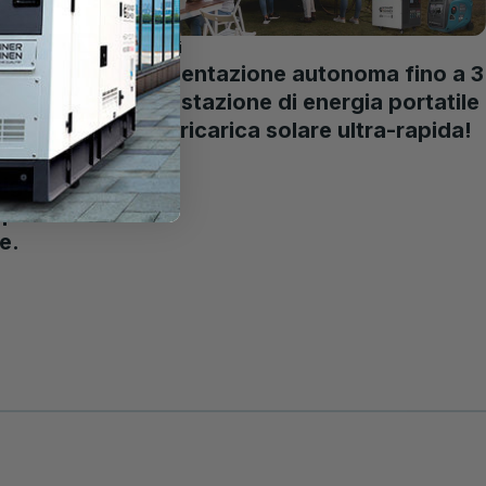
Articoli
Alimentazione autonoma fino a 3
kW: stazione di energia portatile
con ricarica solare ultra-rapida!
eratore
sigenze
per la
e.