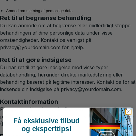
Anmod om sletning af personlige data
Ret til at begrænse behandling
Du kan anmode om at begrænse eller midlertidigt stoppe
behandlingen af dine personlige data under visse
omstændigheder. Kontakt os venligst på
privacy@yourdomain.com for hjælp.
Ret til at gøre indsigelse
Du har ret til at gøre indsigelse mod visse typer
databehandling, herunder direkte markedsføring eller
behandling baseret på legitime interesser. Kontakt os for at
indsende din indsigelse på privacy@yourdomain.com.
Kontaktinformation
For spørgsmål vedrørende dine personlige data eller
privatlivsrettigheder, kontakt vores Data Protection Officer
Få eksklusive tilbud
(DPO) på:
og eksperttips!