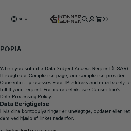
Få Din Bonusbatteri 🎁 20V Batteridrevne Sæt
(0)
DA
POPIA
When you submit a Data Subject Access Request (DSAR)
through our Compliance page, our compliance provider,
Consentmo, processes your IP address and email solely to
fulfill your request. For more details, see
Consentmo’s
Data Processing Policy
.
Data Berigtigelse
Hvis dine kontooplysninger er unøjagtige, opdater eller ret
dem ved hjælp af linket nedenfor.
Rediger dine kontooplysninger