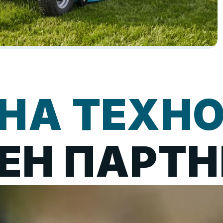
А ТЕХНО
Н ПАРТН