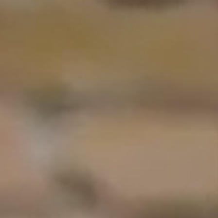
кти
(0)
G
Търсене