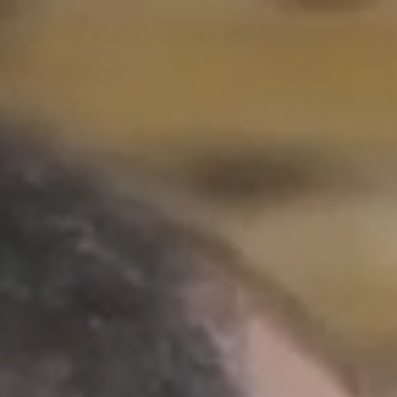
Вз
Меню
Продукти
Подкрепа
За дилъри
Könner & Söhnen
Енергия, Надеж
Резултати.
ЗА КОМПАНИЯТА