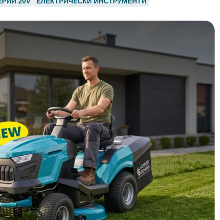
ЕРИИ 20V
ЕЛЕКТРИЧЕСКИ ИНСТРУМЕНТИ
Ексклузивно онлайн
-14%
Специална оферта
66 отзива
KS 1900iG S
Инверторен генератор KSB 20i S
2.146,00 kr
r
2.509,00 kr