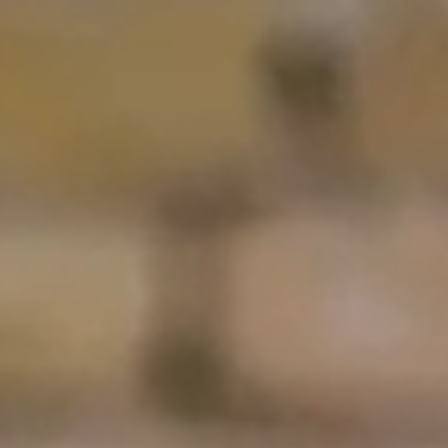
емете своя бонус батерия 🎁 20V Батерийни Компле
B
.
дност,