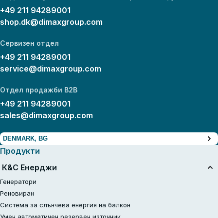
+49 211 94289001
shop.dk@dimaxgroup.com
Сервизен отдел
+49 211 94289001
service@dimaxgroup.com
Отдел продажби B2B
+49 211 94289001
sales@dimaxgroup.com
DENMARK, BG
Продукти
К&С Енерджи
Генератори
Реновиран
Система за слънчева енергия на балкон
Умен автоматичен резервен източник