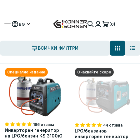
Вземете своя бонус батерия 🎁 20V Батерийни
Комплекти
(0)
BG
ВСИЧКИ ФИЛТРИ
Специално издание
Очаквайте скоро
186 отзива
44 отзива
Инверторен генератор
LPG/бензинов
на LPG/бензин KS 3100iG
инверторен генератор