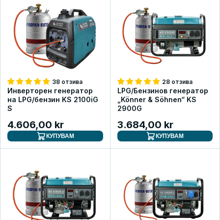
38 отзива
28 отзива
Инверторен генератор
LPG/Бензинов генератор
на LPG/бензин KS 2100iG
„Könner & Söhnen“ KS
S
2900G
4.606,00 kr
3.684,00 kr
КУПУВАМ
КУПУВАМ