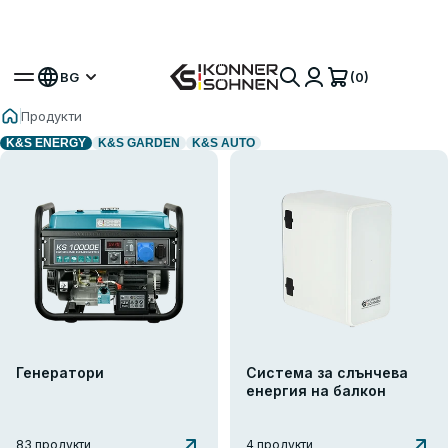
Вземете своя бонус батерия 🎁 20V Батерийни
Комплекти
(0)
BG
Продукти
K&S ENERGY
K&S GARDEN
K&S AUTO
Генератори
Система за слънчева
енергия на балкон
83 продукти
4 продукти