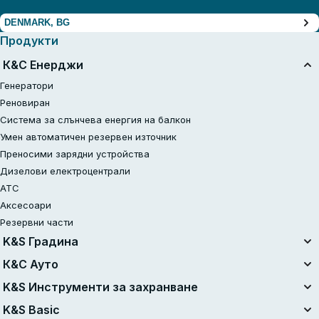
DENMARK, BG
Продукти
К&С Енерджи
Генератори
Реновиран
Система за слънчева енергия на балкон
Умен автоматичен резервен източник
Преносими зарядни устройства
Дизелови електроцентрали
АТС
Аксесоари
Резервни части
K&S Градина
Унифицирана батерийна система
К&С Ауто
Комплекти с батерия 20V
Въздушни компресори
K&S Инструменти за захранване
Реновиран
Стартери за запалване
Електроинструменти
K&S Basic
Верижни триони
Прахосмукачки