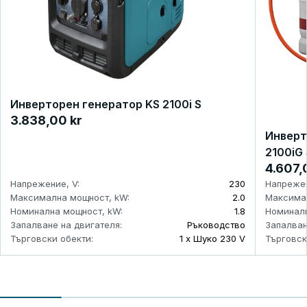
Инверторен генератор KS 2100i S
3.838,00 kr
Инверт
2100iG 
4.607,
Напрежение, V:
230
Напрежен
Максимална мощност, kW:
2.0
Максимал
Номинална мощност, kW:
1.8
Номиналн
Запалване на двигателя:
Ръководство
Запалван
Търговски обекти:
1 x Шуко 230 V
Търговск