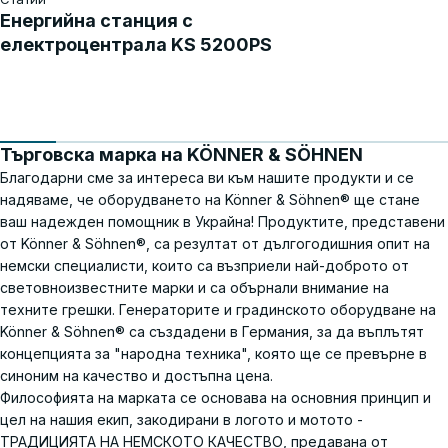
Енергийна станция с
електроцентрала KS 5200PS
Търговска марка на KÖNNER & SÖHNEN
Благодарни сме за интереса ви към нашите продукти и се
надяваме, че оборудването на Könner & Söhnen® ще стане
ваш надежден помощник в Украйна! Продуктите, представени
от Könner & Söhnen®, са резултат от дългогодишния опит на
немски специалисти, които са възприели най-доброто от
световноизвестните марки и са обърнали внимание на
техните грешки. Генераторите и градинското оборудване на
Könner & Söhnen® са създадени в Германия, за да въплътят
концепцията за "народна техника", която ще се превърне в
синоним на качество и достъпна цена.
Философията на марката се основава на основния принцип и
цел на нашия екип, закодирани в логото и мотото -
ТРАДИЦИЯТА НА НЕМСКОТО КАЧЕСТВО, предавана от