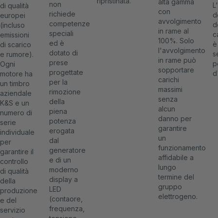
ripristinata.
alta gamma
non
L
di qualità
con
richiede
d
europei
avvolgimento
competenze
d
(incluso
in rame al
speciali
c
emissioni
100%. Solo
ed è
è
di scarico
l'avvolgimento
dotato di
s
e rumore).
in rame può
prese
p
Ogni
sopportare
progettate
d
motore ha
carichi
per la
un timbro
massimi
rimozione
aziendale
senza
della
K&S e un
alcun
piena
numero di
danno per
potenza
serie
garantire
erogata
individuale
un
dal
per
funzionamento
generatore
garantire il
affidabile a
e di un
controllo
lungo
moderno
di qualità
termine del
display a
della
gruppo
LED
produzione
elettrogeno.
(contaore,
e del
frequenza,
servizio