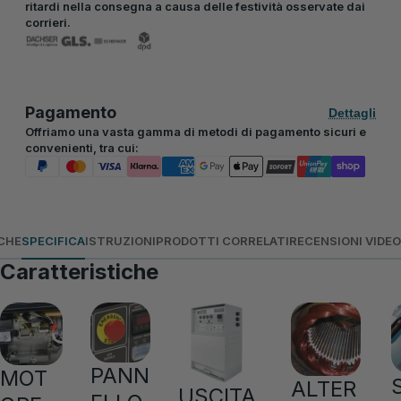
ritardi nella consegna a causa delle festività osservate dai
corrieri.
Pagamento
Dettagli
Offriamo una vasta gamma di metodi di pagamento sicuri e
convenienti, tra cui:
CHE
SPECIFICA
ISTRUZIONI
PRODOTTI CORRELATI
RECENSIONI VIDEO
Caratteristiche
PANN
MOT
ALTER
USCITA