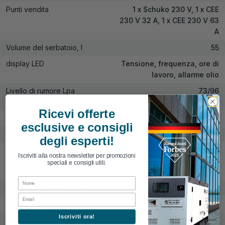
Punti vendita
1 x Schuko 230 V, 1 x CEE
230 V 32 A, 1 x CEE 230 V 63
A
Volume del serbatoio, l
55
display LED
Tensione, frequenza, ore di
lavoro, allarme olio
Livello di rumore Lpa
73/96
(7m)/Lwa, dB
Ricevi offerte
Potenza in uscita DC, V/A
+
esclusive e consigli
Modello del motore
KS 780
degli esperti!
Tipo di motore
A benzina a due cilindri,
Iscriviti alla nostra newsletter per promozioni
quattro tempi raffreddato ad
speciali e consigli utili.
aria
First Name
Potenza del motore, hp/kW
22.0/16.18
Email
Tipo di carburante
Benzina
Iscriviti ora!
Volume del carter, l
1.5