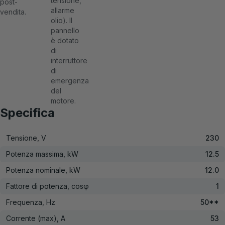
tensione,
post-
allarme
vendita.
olio). Il
pannello
è dotato
di
interruttore
di
emergenza
del
motore.
Specifica
Tensione, V
230
Potenza massima, kW
12.5
Potenza nominale, kW
12.0
Fattore di potenza, cosφ
1
Frequenza, Hz
50**
Corrente (max), A
53