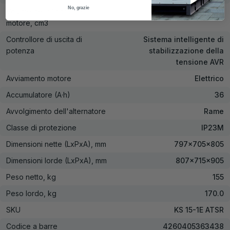
No, grazie
Volume del cilindro del
750
motore, cm3
Controllore di uscita di
Sistema intelligente di
potenza
stabilizzazione della
tensione AVR
Avviamento motore
Elettrico
Accumulatore (A·h)
36
Avvolgimento dell'alternatore
Rame
Classe di protezione
IP23M
Dimensioni nette (LxPxA), mm
797x705x805
Dimensioni lorde (LxPxA), mm
807x715x905
Peso netto, kg
155
Peso lordo, kg
170.0
SKU
KS 15-1E ATSR
Codice a barre
4260405363438