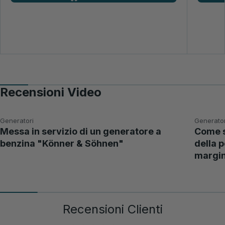
Recensioni Video
Generatori
Generator
Messa in servizio di un generatore a
Come s
benzina "Könner & Söhnen"
della 
margin
Recensioni Clienti