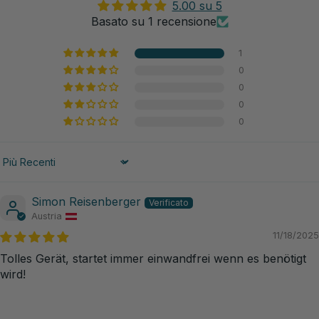
5.00 su 5
Basato su 1 recensione
1
0
0
0
0
Sort by
Simon Reisenberger
Austria
11/18/2025
Tolles Gerät, startet immer einwandfrei wenn es benötigt
wird!