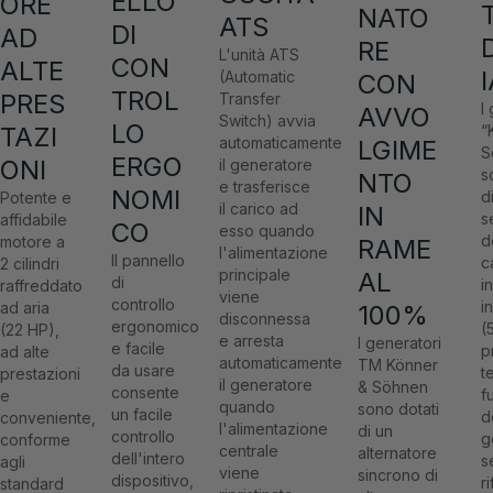
ELLO
ORE
NATO
ATS
DI
AD
RE
L'unità ATS
CON
ALTE
(Automatic
CON
TROL
PRES
Transfer
I
AVVO
Switch) avvia
LO
“
TAZI
automaticamente
LGIME
S
ERGO
ONI
il generatore
s
NTO
e trasferisce
NOMI
d
Potente e
il carico ad
IN
s
affidabile
CO
esso quando
d
motore a
RAME
l'alimentazione
Il pannello
c
2 cilindri
principale
AL
di
i
raffreddato
viene
controllo
i
ad aria
100%
disconnessa
ergonomico
(
(22 HP),
e arresta
I generatori
e facile
p
ad alte
automaticamente
TM Könner
da usare
t
prestazioni
il generatore
& Söhnen
consente
f
e
quando
sono dotati
un facile
d
conveniente,
l'alimentazione
di un
controllo
g
conforme
centrale
alternatore
dell'intero
s
agli
viene
sincrono di
dispositivo,
r
standard