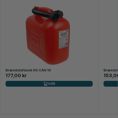
Brændstofdunk KS CAN 10
Brændst
177,00 kr
153,0
KØB