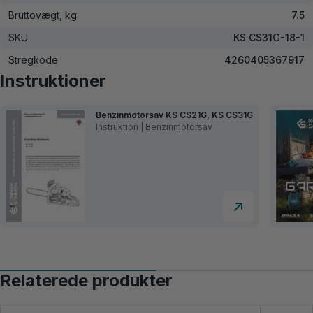
Bruttovægt, kg
7.5
SKU
KS CS31G-18-1
Stregkode
4260405367917
Instruktioner
Benzinmotorsav KS CS21G, KS CS31G
Instruktion | Benzinmotorsav
Relaterede produkter