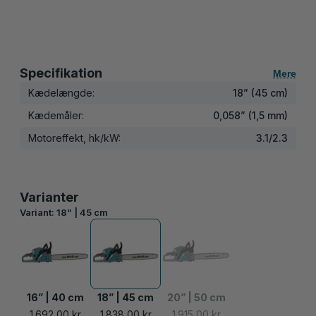
Specifikation
Mere
Kædelængde:
18” (45 cm)
Kædemåler:
0,058” (1,5 mm)
Motoreffekt, hk/kW:
3.1/2.3
Varianter
Variant:
18” | 45 cm
16” | 40 cm
18” | 45 cm
20” | 50 cm
1.692,00 kr
1.838,00 kr
1.915,00 kr