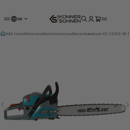
Få Din Bonusbatteri 🎁 20V Batteridrevne Sæt
(0)
DA
K&S Have
Motorsave
Benzinmotorsav
Benzinkædesav KS CS31G-18-1