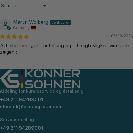
Sort by
Martin Wolberg
Germany
06/30/2026
Arbeitet sehr gut , Lieferung top . Langfristigkeit wird sich
zeigen :)
Afdeling for kundeservice og detailsalg
+49 211 94289001
shop.dk@dimaxgroup.com
Serviceafdeling
+49 211 94289001