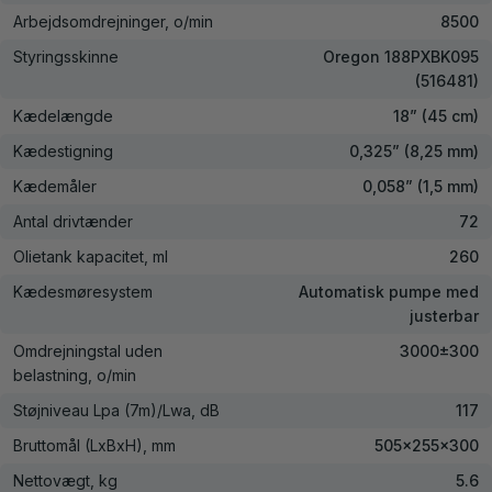
Arbejdsomdrejninger, o/min
8500
Styringsskinne
Oregon 188PXBK095
(516481)
Kædelængde
18” (45 cm)
Kædestigning
0,325” (8,25 mm)
Kædemåler
0,058” (1,5 mm)
Antal drivtænder
72
Olietank kapacitet, ml
260
Kædesmøresystem
Automatisk pumpe med
justerbar
Omdrejningstal uden
3000±300
belastning, o/min
Støjniveau Lpa (7m)/Lwa, dB
117
Bruttomål (LxBxH), mm
505×255×300
Nettovægt, kg
5.6