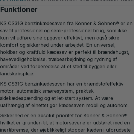
Funktioner
KS CS31G benzinkædesaven fra Könner & Söhnen® er en
sav til professionel og semi-professionel brug, som ikke
kun vil udføre sine opgaver effektivt, men også sikre
komfort og sikkerhed under arbejdet. En universel,
holdbar og kraftfuld kædesav er perfekt til brændehugst,
havevedligeholdelse, træbearbejdning og rydning af
områder ved forberedelse af et sted til byggeri eller
landskabspleje.
KS CS31G benzinkædesaven har en brændstofeffektiv
motor, automatisk smøresystem, praktisk
sidekædespænding og et let-start system. At være
uafhængig af elnettet gør kædesaven mobil og autonom.
Sikkerhed er en absolut prioritet for Könner & Söhnen®,
hvilket er grunden til, at motorsavene er udstyret med en
inertibremse, der øjeblikkeligt stopper kæden i uforudsete