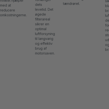
hvilket hjælper
si
tændrøret.
dets
med at
bl
levetid. Det
reducere
br
øgede
omkostningerne.
lu
filterareal
de
sikrer en
fo
optimal
re
luftforsyning
st
til langvarig
ud
og effektiv
og
brug af
br
motorsaven.