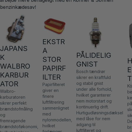
arbejde mere behageligt med en Könner & Söhnen
benzinkædesav!
EKSTR
JAPANS
A
PÅLIDELIG
K
STOR
H
GNIST
WALBRO
PAPIRF
E
Bosch tændrør
KARBUR
ILTER
T
sikrer en kraftfuld
ATOR
og stabil gnist
Papirfilteret
Kö
under alle forhold,
giver en
Walbro-
be
hvilket garanterer
finere
karburatoren
ke
nem motorstart og
luftfiltrering
sikrer perfekt
på
kontinuerlig drift.
sammenlignet
brændstofmåling
sl
Hurtigudløsningsdæksel
med
og
si
med låse for nem
nylonmodellen,
fremragende
De
adgang til
hvilket
brændstoføkonomi,
br
luftfilteret og
forlænger