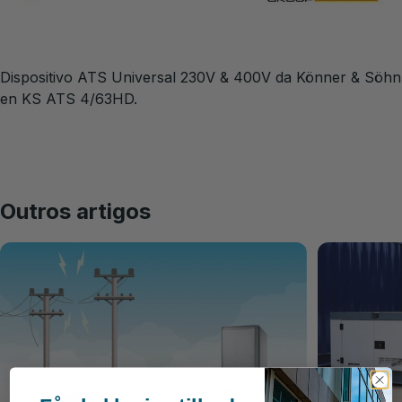
Dispositivo ATS Universal 230V & 400V da Könner & Söhn
en KS ATS 4/63HD.
Outros artigos