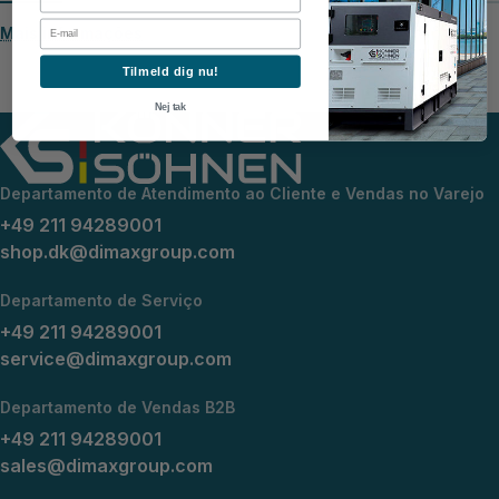
Email
Mais informações
Tilmeld dig nu!
Nej tak
Departamento de Atendimento ao Cliente e Vendas no Varejo
+49 211 94289001
shop.dk@dimaxgroup.com
Departamento de Serviço
+49 211 94289001
service@dimaxgroup.com
Departamento de Vendas B2B
+49 211 94289001
sales@dimaxgroup.com