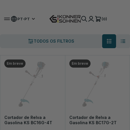
Obtenha a Sua Bateria Extra 🎁 Kits a Bateria de 20V
(0)
PT-PT
K&S Garden
Aparadores de Relva
Roçadeiras a gasolina
Roçadeiras a gasolina
TODOS OS FILTROS
VER A GAMA
OBTENHA UMA CONSULTA
Em breve
Em breve
Cortador de Relva a
Cortador de Relva a
Gasolina KS BC16G-4T
Gasolina KS BC17G-2T