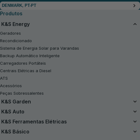
DENMARK, PT-PT
Produtos
K&S Energy
Geradores
Recondicionado
Sistema de Energia Solar para Varandas
Backup Automático Inteligente
Carregadores Portáteis
Centrais Elétricas a Diesel
ATS
Acessórios
Peças Sobressalentes
K&S Garden
Sistema de Bateria Unificado
K&S Auto
Kits a Bateria de 20V
Compressores de Ar
K&S Ferramentas Elétricas
Recondicionado
Arrancadores
Ferramentas Elétricas
K&S Básico
Motosserras
Aspiradores