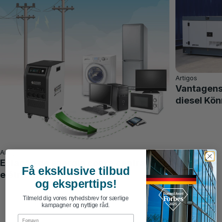
Artigos
Vantagens 
diesel Kö
Artigos
Estação de energia com a central
Få eksklusive tilbud
elétrica KS 5200PS
og eksperttips!
Tilmeld dig vores nyhedsbrev for særlige
kampagner og nyttige råd.
First Name