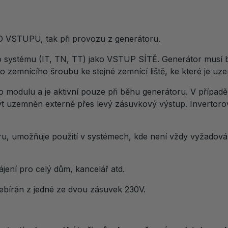
O VSTUPU, tak při provozu z generátoru.
o systému (IT, TN, TT) jako VSTUP SÍTĚ. Generátor mus
ho zemnícího šroubu ke stejné zemnící liště, ke které je u
o modulu a je aktivní pouze při běhu generátoru. V přípa
t uzemněn externě přes levý zásuvkový výstup. Invertoro
oru, umožňuje použití v systémech, kde není vždy vyžadov
jení pro celý dům, kancelář atd.
ebírán z jedné ze dvou zásuvek 230V.