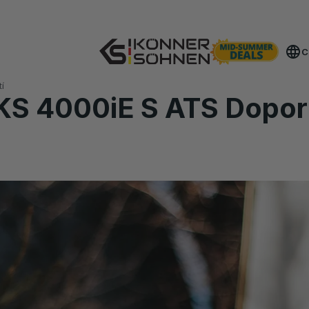
Získejte svou bonusovou baterii 🎁 Sady na baterie 20V
C
í
KS 4000iE S ATS Doporu