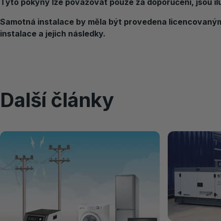
Tyto pokyny lze považovat pouze za doporučení, jsou i
Samotná instalace by měla být provedena licencovaným
instalace a jejich následky.
Další články