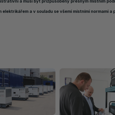
lustrativní a musí být přizpůsobeny přesným místním p
 elektrikářem a v souladu se všemi místními normami 