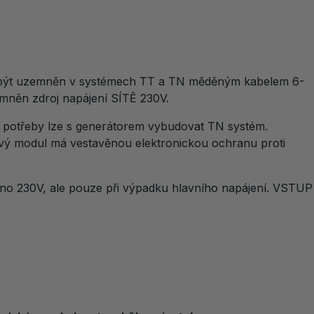
í být uzemněn v systémech TT a TN měděným kabelem 6-
zemněn zdroj napájení SÍTĚ 230V.
dě potřeby lze s generátorem vybudovat TN systém.
vý modul má vestavěnou elektronickou ochranu proti
áno 230V, ale pouze při výpadku hlavního napájení. VSTUP