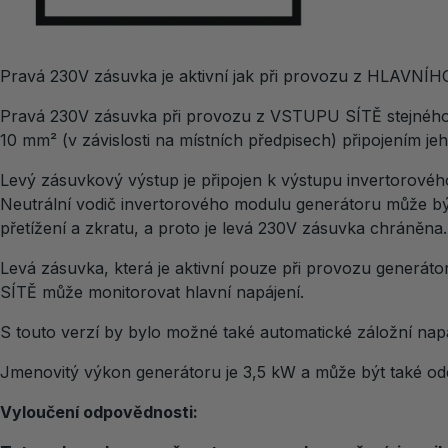
Pravá 230V zásuvka je aktivní jak při provozu z HLAVNÍH
Pravá 230V zásuvka při provozu z VSTUPU SÍTĚ stejnéh
10 mm² (v závislosti na místních předpisech) připojením je
Levý zásuvkový výstup je připojen k výstupu invertorovéh
Neutrální vodič invertorového modulu generátoru může bý
přetížení a zkratu, a proto je levá 230V zásuvka chráněna.
Levá zásuvka, která je aktivní pouze při provozu generát
SÍTĚ může monitorovat hlavní napájení.
S touto verzí by bylo možné také automatické záložní napá
Jmenovitý výkon generátoru je 3,5 kW a může být také od
Vyloučení odpovědnosti: