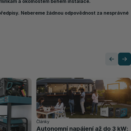
odmínkám a okolnostem během instalace.
a předpisy. Nebereme žádnou odpovědnost za nesprávné
Články
Autonomní napájení až do 3 kW: