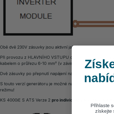
Obě dvě 230V zásuvky jsou aktivní jak při provozu z HL
Při provozu z HLAVNÍHO VSTUPU dodávají dvě zásuvky 2
Získe
kabelem o průřezu 6-10 mm² (v závislosti na místních před
Dvě zásuvky po přepnutí napájení na generátor napájí po
nabí
S touto verzí generátoru je možné napájet spotřebitele el
režimu!
KS 4000iE S ATS Verze 2
pro individuální spotřebitele 
Přihlaste 
získejte