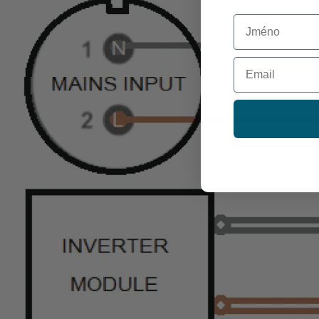
First Name
Email