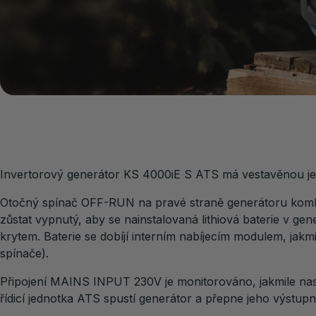
Invertorový generátor KS 4000iE S ATS má vestavěnou je
Otočný spínač OFF-RUN na pravé straně generátoru kombin
zůstat vypnutý, aby se nainstalovaná lithiová baterie v gen
krytem. Baterie se dobíjí interním nabíjecím modulem, ja
spínače).
Připojení MAINS INPUT 230V je monitorováno, jakmile n
řídicí jednotka ATS spustí generátor a přepne jeho výstup