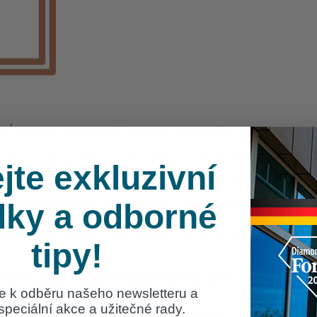
AVNÍHO VSTUPU, tak při provozu z generátoru.
30V stejný systém (IT, TN, TT) jako HLAVNÍ VSTUP. Ge
jte exkluzivní
pisech) připojením jeho uzemňovacího šroubu ke stejné uze
uze IT systém bez uzemněného nulového vodiče. Je nutné 
dky a odborné
ektřiny, kteří mohou pracovat jak v systému TN, tak v sys
tipy!
elektřiny nebo záložní napájení domácnosti
se k odběru našeho newsletteru a
 speciální akce a užitečné rady.