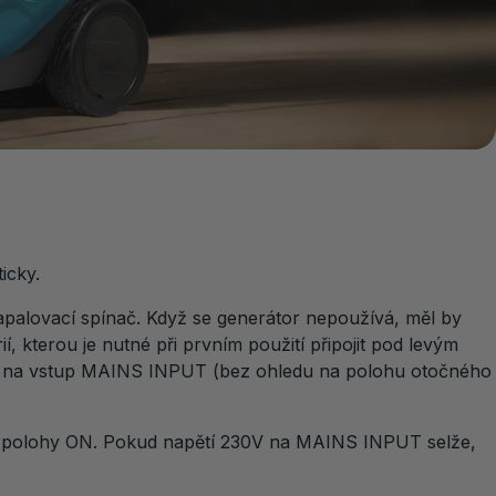
icky.
apalovací spínač. Když se generátor nepoužívá, měl by
, kterou je nutné při prvním použití připojit pod levým
230V na vstup MAINS INPUT (bez ohledu na polohu otočného
o polohy ON. Pokud napětí 230V na MAINS INPUT selže,