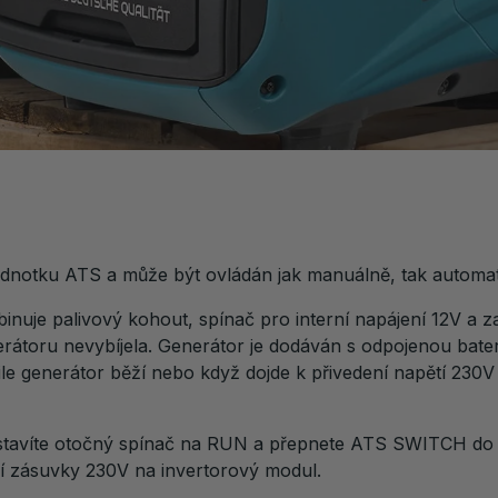
dnotku ATS a může být ovládán jak manuálně, tak automat
uje palivový kohout, spínač pro interní napájení 12V a z
erátoru nevybíjela. Generátor je dodáván s odpojenou baterií
kmile generátor běží nebo když dojde k přivedení napětí 
astavíte otočný spínač na RUN a přepnete ATS SWITCH d
ní zásuvky 230V na invertorový modul.