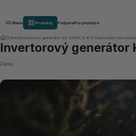
Menu
Produkty
Podpora
Pro prodejce
Články
Invertorový generátor KS 4000iE S ATS Doporučení pro použit
Invertorový generátor 
Články