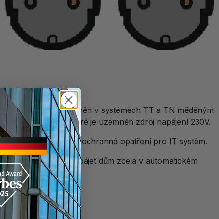
nerátor musí být uzemněn v systémech TT a TN měděným
mňovací liště, ke které je uzemněn zdroj napájení 230V.
dodržovat předpisy a ochranná opatření pro IT systém.
tému IT. Není možné napájet dům zcela v automatickém