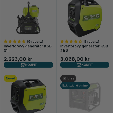
65 recenzí
13 recenzí
Invertorový generátor KSB
Invertorový generátor KSB
31i
21i S
2.223,00 kr
3.068,00 kr
KOUPIT
KOUPIT
Nové!
Již brzy
Exkluzivně online