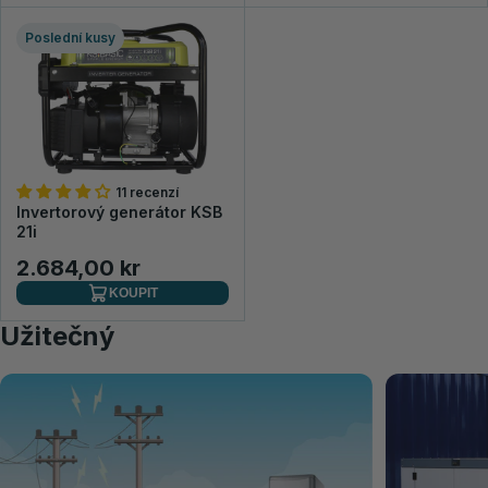
Poslední kusy
11 recenzí
Invertorový generátor KSB
21i
2.684,00 kr
KOUPIT
Užitečný