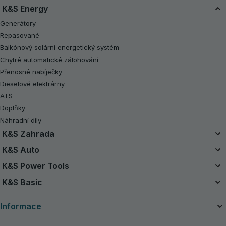
K&S Energy
Generátory
Repasované
Balkónový solární energetický systém
Chytré automatické zálohování
Přenosné nabíječky
Dieselové elektrárny
ATS
Doplňky
Náhradní díly
K&S Zahrada
Sjednocený bateriový systém
K&S Auto
Sady na baterie 20V
Vzduchové kompresory
K&S Power Tools
Repasované
Startovací zařízení
Elektrické nářadí
K&S Basic
Motorové pily
Vysavače
Benzínová traktorová sekačka na trávu
Benzínové generátory K&S Basic
Nabíjecí zařízení pro autobaterie
Informace
Sekačky na trávu
Invertorové generátory K&S Basic
Strunové sekačky
O společnosti