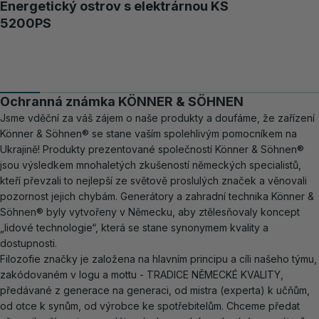
Energetický ostrov s elektrárnou KS
5200PS
Ochranná známka KÖNNER & SÖHNEN
Jsme vděční za váš zájem o naše produkty a doufáme, že zařízení
Könner & Söhnen® se stane vaším spolehlivým pomocníkem na
Ukrajině! Produkty prezentované společností Könner & Söhnen®
jsou výsledkem mnohaletých zkušeností německých specialistů,
kteří převzali to nejlepší ze světově proslulých značek a věnovali
pozornost jejich chybám. Generátory a zahradní technika Könner &
Söhnen® byly vytvořeny v Německu, aby ztělesňovaly koncept
„lidové technologie“, která se stane synonymem kvality a
dostupnosti.
Filozofie značky je založena na hlavním principu a cíli našeho týmu,
zakódovaném v logu a mottu - TRADICE NĚMECKÉ KVALITY,
předávané z generace na generaci, od mistra (experta) k učňům,
od otce k synům, od výrobce ke spotřebitelům. Chceme předat