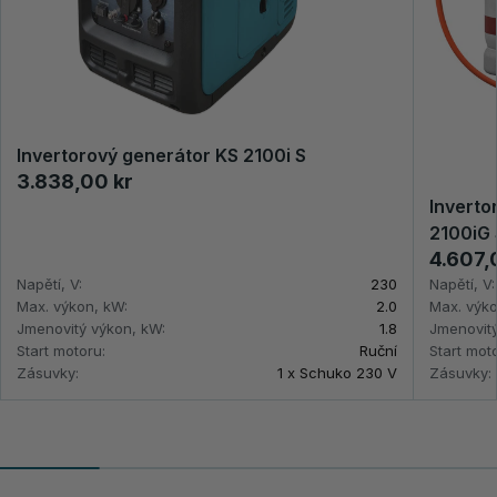
Invertorový generátor KS 2100i S
3.838,00 kr
Inverto
2100iG 
4.607,
Napětí, V:
230
Napětí, V:
Max. výkon, kW:
2.0
Max. výko
Jmenovitý výkon, kW:
1.8
Jmenovitý
Start motoru:
Ruční
Start mot
Zásuvky:
1 x Schuko 230 V
Zásuvky: