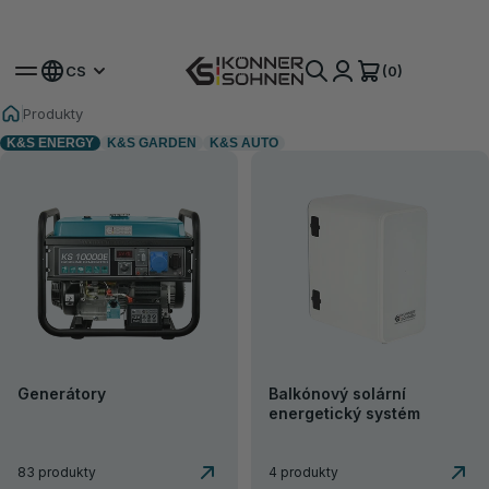
Získejte svou bonusovou baterii 🎁 Sady na baterie 20V
(0)
CS
Produkty
K&S ENERGY
K&S GARDEN
K&S AUTO
Generátory
Balkónový solární
energetický systém
83 produkty
4 produkty