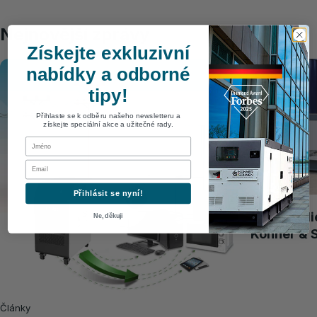
Nejnovější zprávy
Získejte exkluzivní
nabídky a odborné
tipy!
Přihlaste se k odběru našeho newsletteru a
získejte speciální akce a užitečné rady.
First Name
Email
Přihlásit se nyní!
Články
Výhody di
Ne, děkuji
Könner & 
Články