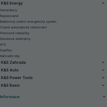
K&S Energy
Generátory
Repasované
Balkónový solární energetický systém
Chytré automatické zálohování
Přenosné nabíječky
Dieselové elektrárny
ATS
Doplňky
Náhradní díly
K&S Zahrada
Sjednocený bateriový systém
K&S Auto
Sady na baterie 20V
Vzduchové kompresory
K&S Power Tools
Repasované
Startovací zařízení
Elektrické nářadí
K&S Basic
Motorové pily
Vysavače
Benzínová traktorová sekačka na trávu
Benzínové generátory K&S Basic
Nabíjecí zařízení pro autobaterie
Informace
Sekačky na trávu
Invertorové generátory K&S Basic
Strunové sekačky
O společnosti