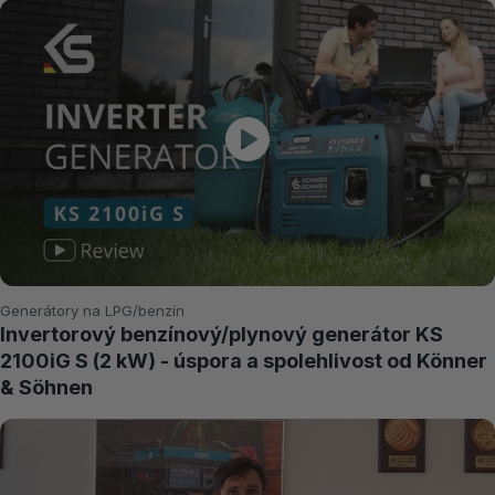
Generátory na LPG/benzín
Invertorový benzínový/plynový generátor KS
2100iG S (2 kW) - úspora a spolehlivost od Könner
& Söhnen