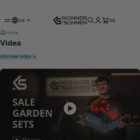
Získejte svou bonusovou baterii 🎁 Sady na baterie 20V
(0)
CS
Videa
Videa
VŠECHNA VIDEA