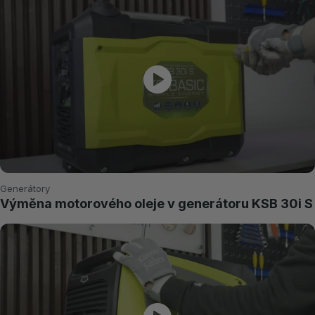
Generátory
Výměna motorového oleje v generátoru KSB 30i S