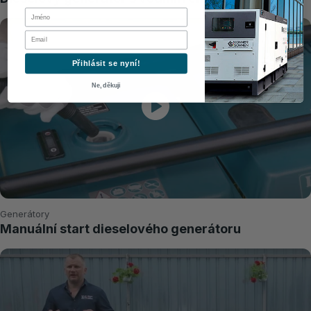
First Name
Email
Přihlásit se nyní!
Ne, děkuji
Generátory
Manuální start dieselového generátoru