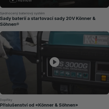
Sjednocený bateriový systém
Sady baterií a startovací sady 20V Könner &
Söhnen®
Doplňky
Příslušenství od «Könner & Söhnen»