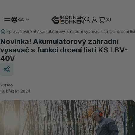
Získejte svou bonusovou baterii 🎁 Sady na baterie 20V
(0)
CS
Zprávy
Novinka! Akumulátorový zahradní vysavač s funkcí drcení lis
Novinka! Akumulátorový zahradní
vysavač s funkcí drcení listí KS LBV-
40V
Zprávy
10. březen 2024