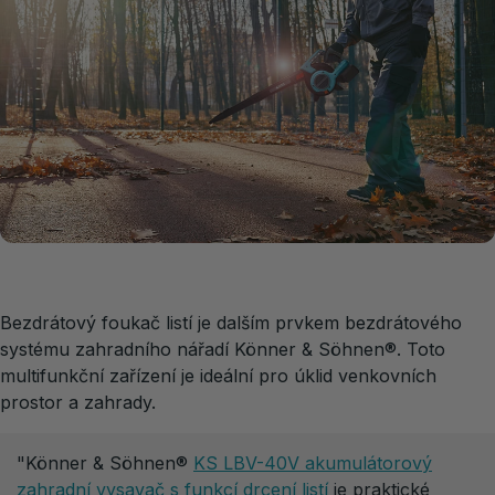
Bezdrátový foukač listí je dalším prvkem bezdrátového
systému zahradního nářadí Könner & Söhnen®. Toto
multifunkční zařízení je ideální pro úklid venkovních
prostor a zahrady.
"Könner & Söhnen®
KS LBV-40V akumulátorový
zahradní vysavač s funkcí drcení listí
je praktické