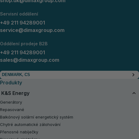
shop.dk@dimaxgroup.com
Servisní oddělení
+49 211 94289001
service@dimaxgroup.com
Oddělení prodeje B2B
+49 211 94289001
sales@dimaxgroup.com
DENMARK, CS
Produkty
K&S Energy
Generátory
Repasované
Balkónový solární energetický systém
Chytré automatické zálohování
Přenosné nabíječky