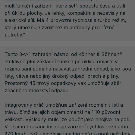
multifunkční zařízení, které šetří spoustu času a úsilí
při úklidu plochy. Je lehký, kompaktní a nezávislý na
elektrické síti. Má 4 provozní rychlosti a turbo režim,
který umožňuje zvolit režim potřebný pro různé
potřeby."
Tento 3-v-1 zahradní nástroj od Könner & Söhnen®
efektivně plní základní funkce při úklidu oblasti: V
režimu sání pomáhá nasávat zahradní odpad, jako jsou
listy, větve nebo jiný drobný odpad, prach a piliny.
Prostorný 45litrový odpadkový vak umožňuje sběr
značného množství odpadu.
Integrovaný drtič umožňuje zařízení rozmělnit listí a
trávu, čímž se jejich objem zmenší na 1:10 původní
velikosti. Výsledný mulč lze použít jako hnojivo na poli.
V režimu foukání dosahuje zařízení rychlosti vzduchu
270 km/h, což umožňuje snadno odfouknout nečistoty,