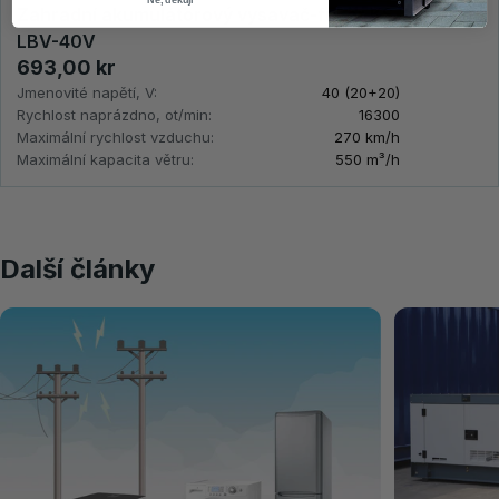
Ne, děkuji
Zahradní akumulátorový vysavač-fukar KS
LBV-40V
693,00 kr
Jmenovité napětí, V:
40 (20+20)
Rychlost naprázdno, ot/min:
16300
Maximální rychlost vzduchu:
270 km/h
Maximální kapacita větru:
550 m³/h
Další články