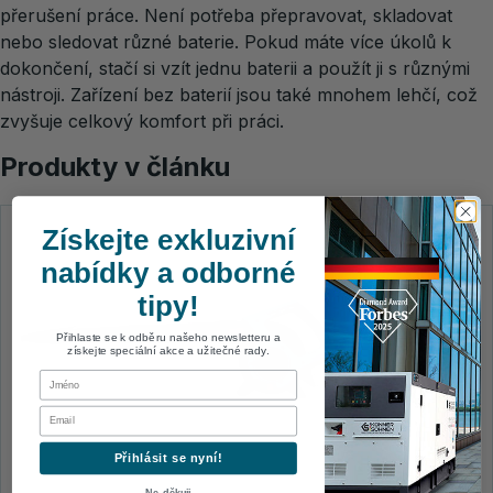
přerušení práce. Není potřeba přepravovat, skladovat
nebo sledovat různé baterie. Pokud máte více úkolů k
dokončení, stačí si vzít jednu baterii a použít ji s různými
nástroji. Zařízení bez baterií jsou také mnohem lehčí, což
zvyšuje celkový komfort při práci.
Produkty v článku
Získejte exkluzivní
nabídky a odborné
tipy!
Přihlaste se k odběru našeho newsletteru a
získejte speciální akce a užitečné rady.
First Name
Email
Přihlásit se nyní!