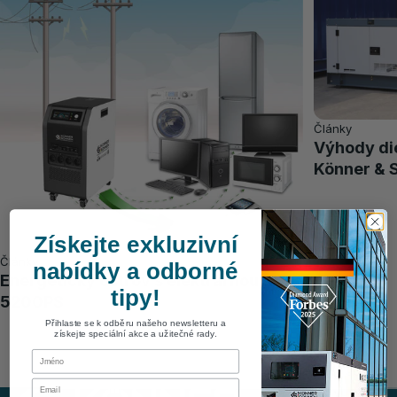
Články
Výhody di
Könner & 
Získejte exkluzivní
Články
nabídky a odborné
Energetický ostrov s elektrárnou KS
tipy!
5200PS
Přihlaste se k odběru našeho newsletteru a
získejte speciální akce a užitečné rady.
First Name
Email