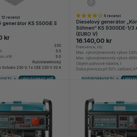
5 recenzí
12 recenzí
Dieselový generátor „Kö
ý generátor KS 5500iE S
Söhnen“ KS 9300DE-1/3
(EURO V)
0 kr
16.140,00 kr
230
Frekvence, Hz:
W:
5.5
Max. výkon/jmenovitý výkon 230V
on, kW:
5.0
Max. výkon/jmenovitý výkon 400V
Ruční/elektrický
Objem palivové nádrže, l:
 x Schuko 230 V, 1 x CEE 230 V 32 A
Doba provozu při 50% zatížení, h
OSTI
PODROBNOSTI
UPOZORNIT MĚ
UPOZO