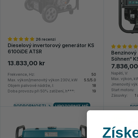
26 recenzí
Dieselový invertorový generátor KS
6100iDЕ ATSR
Benzínový 
Söhnen“ K
13.833,00 kr
7.836,00
Napětí, V:
Frekvence, Hz:
50
Max. výkon, k
Max. výkon/jmenovitý výkon 230V, kW:
5.5/5.0
Jmenovitý výk
Objem palivové nádrže, l:
18
Start motoru:
Doba provozu při 50% zatížení, h***:
19
Zásuvky:
1
PODROBNOSTI
UPOZORNIT MĚ
PO
Nové!
Získe