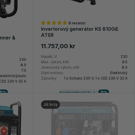
8 recenzí
Invertorový generátor KS 8100iE
ATSR
nner &
11.757,00 kr
Napětí, V:
230
230
Max. výkon, kW:
8.5
8.0
Jmenovitý výkon, kW:
8.0
7.5
Start motoru:
Elektrický
elektrický/auto
Zásuvky:
1 x Schuko 230 V, 1 x CEE 230 V 32 A
 CEE 230 V 32 A
PODROBNOSTI
Již brzy