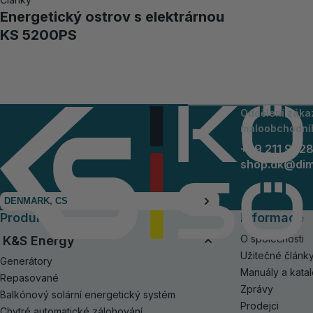
Energetický ostrov s elektrárnou
KS 5200PS
Oddělení záka
maloobchodní
+49 211 942
shop.dk@di
DENMARK, CS
Produkty
Informace
O společnosti
K&S Energy
Užitečné článk
Generátory
Manuály a kata
Repasované
Zprávy
Balkónový solární energetický systém
Prodejci
Chytré automatické zálohování