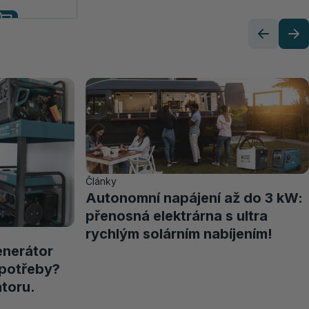
Články
Autonomní napájení až do 3 kW:
přenosná elektrárna s ultra
rychlým solárním nabíjením!
enerátor
 potřeby?
toru.