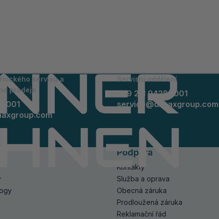
znického servisu a
Servisní oddělení
ho prodeje
+49 211 94289001
89001
service@dimaxgroup.com
maxgroup.com
Podpora
Kontakty
y
Služba a oprava
logy
Obecná záruka
Prodloužená záruka
Reklamační řád