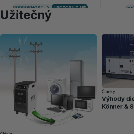
PODROBNOSTI
UPOZORNIT MĚ
PO
Užitečný
Články
Výhody die
Könner & 
Články