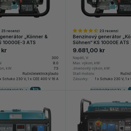
25 recenzí
23 recenzí
generátor „Könner &
Benzínový generátor „Kö
S 10000E-3 ATS
Söhnen“ KS 10000E ATS
 kr
9.681,00 kr
300
Napětí, V:
W:
8.0
Max. výkon, kW:
on, kW:
7.5
Jmenovitý výkon, kW:
Ruční/elektrický/auto
Start motoru:
Ruční/
 x Schuko 230 V, 1 x CEE 400 V 16 A
Zásuvky:
1 x Schuko 230 V, 1 x
DROBNOSTI
PODROBNOSTI