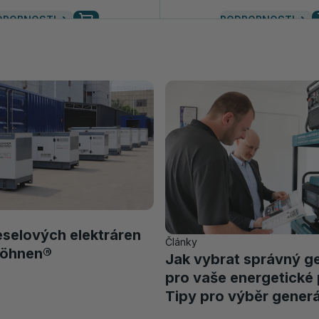
DROBNOSTI
PODROBNOSTI
selových elektráren
Články
Söhnen®
Jak vybrat správný g
pro vaše energetické
Tipy pro výběr generá