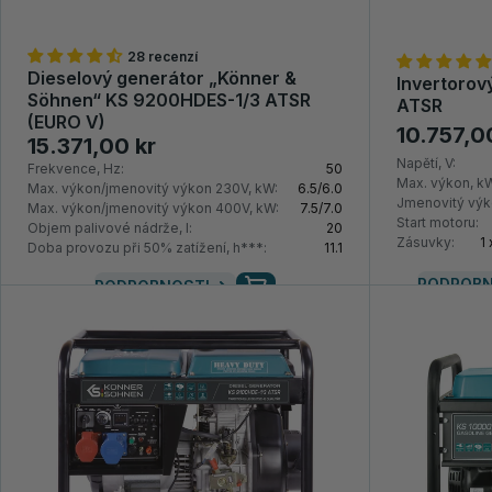
28 recenzí
Dieselový generátor „Könner &
Invertorov
Söhnen“ KS 9200HDES-1/3 ATSR
ATSR
(EURO V)
10.757,0
15.371,00 kr
Napětí, V:
Frekvence, Hz:
50
Max. výkon, k
Max. výkon/jmenovitý výkon 230V, kW:
6.5/6.0
Jmenovitý výk
Max. výkon/jmenovitý výkon 400V, kW:
7.5/7.0
Start motoru:
Objem palivové nádrže, l:
20
Zásuvky:
1
Doba provozu při 50% zatížení, h***:
11.1
PODROBN
PODROBNOSTI