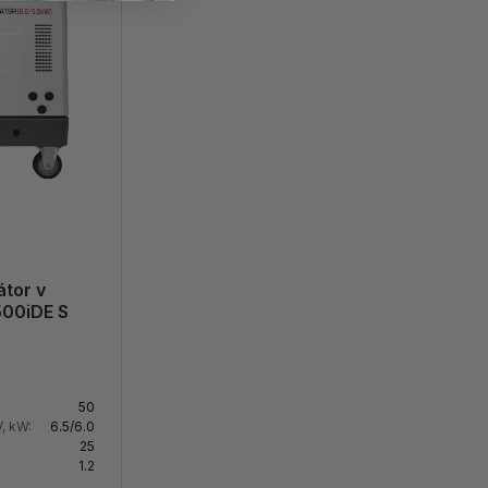
átor v
500iDE S
50
, kW:
6.5/6.0
25
1.2