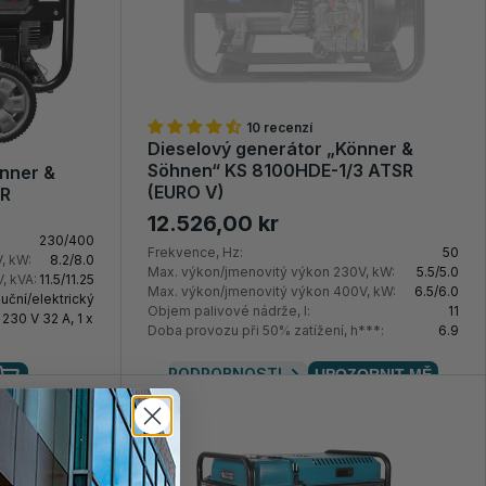
10 recenzí
Dieselový generátor „Könner &
Söhnen“ KS 8100HDE-1/3 ATSR
nner &
(EURO V)
SR
12.526,00 kr
230/400
Frekvence, Hz:
50
, kW:
8.2/8.0
Max. výkon/jmenovitý výkon 230V, kW:
5.5/5.0
, kVA:
11.5/11.25
Max. výkon/jmenovitý výkon 400V, kW:
6.5/6.0
uční/elektrický
Objem palivové nádrže, l:
11
 230 V 32 A, 1 x
Doba provozu při 50% zatížení, h***:
6.9
PODROBNOSTI
UPOZORNIT MĚ