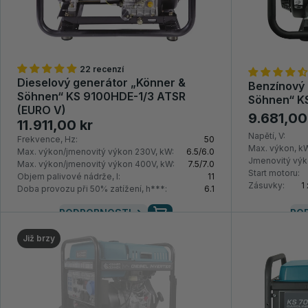
22 recenzí
Dieselový generátor „Könner &
Benzínový 
Söhnen“ KS 9100HDE-1/3 ATSR
Söhnen“ K
(EURO V)
9.681,00
11.911,00 kr
Napětí, V:
Frekvence, Hz:
50
Max. výkon, k
Max. výkon/jmenovitý výkon 230V, kW:
6.5/6.0
Jmenovitý výk
Max. výkon/jmenovitý výkon 400V, kW:
7.5/7.0
Start motoru:
Objem palivové nádrže, l:
11
Zásuvky:
1
Doba provozu při 50% zatížení, h***:
6.1
PODROBNOSTI
PO
Již brzy