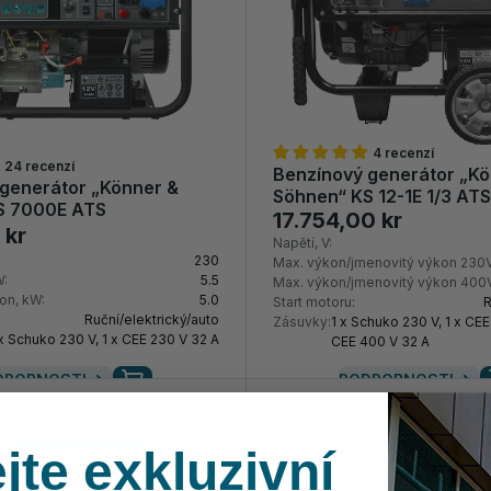
4 recenzí
24 recenzí
Benzínový generátor „Kö
generátor „Könner &
Söhnen“ KS 12-1E 1/3 AT
S 7000E ATS
17.754,00 kr
 kr
Napětí, V:
230
Max. výkon/jmenovitý výkon 230V
W:
5.5
Max. výkon/jmenovitý výkon 400V
on, kW:
5.0
Start motoru:
R
Ruční/elektrický/auto
Zásuvky:
1 x Schuko 230 V, 1 x CEE
 x Schuko 230 V, 1 x CEE 230 V 32 A
CEE 400 V 32 A
DROBNOSTI
PODROBNOSTI
jte exkluzivní