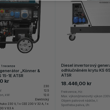
Diesel invertorový gener
1 recenze
odhlučněném krytu KS 6
generátor „Könner &
ATSR
 15-1E ATSR
0 kr
18.446,00 kr
230
W:
12.5
Frekvence, Hz:
on, kW:
12.0
Max. výkon/jmenovitý výkon 230V
Elektrický
Objem palivové nádrže, l:
huko 230 V, 1 x CEE 230 V 32 A, 1 x
Spotřeba paliva, l/h:
30 V 63 A