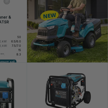
nner &
 ATSR
50
, kW:
6.5/6.0
, kW:
7.5/7.0
15
***:
8.3
RNIT MĚ