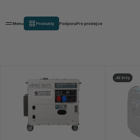
Menu
Produkty
Podpora
Pro prodejce
Již brzy