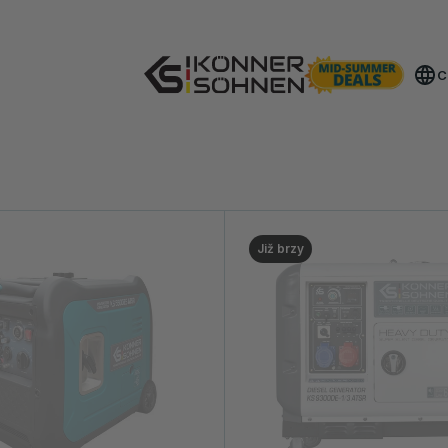
Získejte svou bonusovou baterii 🎁 Sady na baterie 20V
C
Již brzy