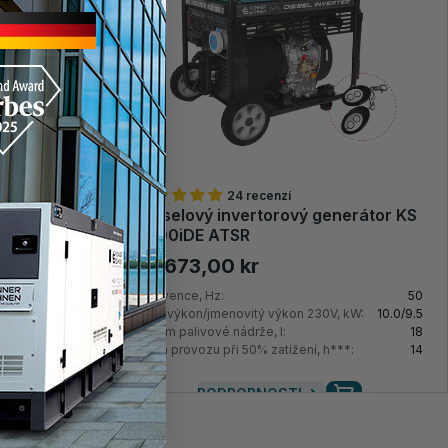
24 recenzí
nner &
Dieselový invertorový generátor KS
9500iDЕ ATSR
27.673,00 kr
230
9.2
Frekvence, Hz:
50
9.0
Max. výkon/jmenovitý výkon 230V, kW:
10.0/9.5
uční/elektrický
Objem palivové nádrže, l:
18
 230 V 32 A, 1 x
Doba provozu při 50% zatížení, h***:
14
PODROBNOSTI