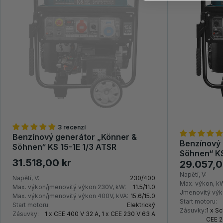
3 recenzí
Benzínový generátor „Könner &
Benzínový 
Söhnen“ KS 15-1E 1/3 ATSR
Söhnen“ KS
31.518,00 kr
29.057,0
Napětí, V:
Napětí, V:
230/400
Max. výkon, k
Max. výkon/jmenovitý výkon 230V, kW:
11.5/11.0
Jmenovitý výk
Max. výkon/jmenovitý výkon 400V, kVA:
15.6/15.0
Start motoru:
Start motoru:
Elektrický
Zásuvky:
1 x Sc
Zásuvky:
1 x CEE 400 V 32 A, 1 x CEE 230 V 63 A
CEE 2